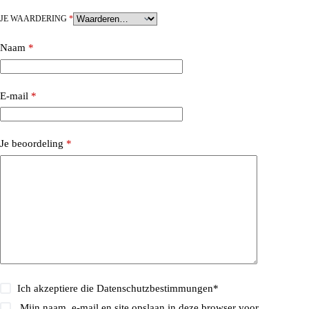
JE WAARDERING
*
Naam
*
E-mail
*
Je beoordeling
*
Ich akzeptiere die
Datenschutzbestimmungen
*
Mijn naam, e-mail en site opslaan in deze browser voor