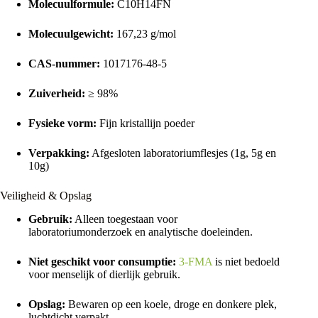
Molecuulformule:
C10H14FN
Molecuulgewicht:
167,23 g/mol
CAS-nummer:
1017176-48-5
Zuiverheid:
≥ 98%
Fysieke vorm:
Fijn kristallijn poeder
Verpakking:
Afgesloten laboratoriumflesjes (1g, 5g en
10g)
Veiligheid & Opslag
Gebruik:
Alleen toegestaan voor
laboratoriumonderzoek en analytische doeleinden.
Niet geschikt voor consumptie:
3-FMA
is niet bedoeld
voor menselijk of dierlijk gebruik.
Opslag:
Bewaren op een koele, droge en donkere plek,
luchtdicht verpakt.