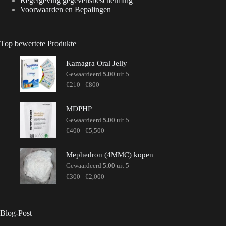
Regelgeving gegevensbescherming
Voorwaarden en Bepalingen
Top bewertete Produkte
Kamagra Oral Jelly
Gewaardeerd
5.00
uit 5
Prijsklasse:
€
210
-
€
800
€210
tot
€800
MDPHP
Gewaardeerd
5.00
uit 5
Prijsklasse:
€
400
-
€
5,500
€400
tot
€5,500
Mephedron (4MMC) kopen
Gewaardeerd
5.00
uit 5
Prijsklasse:
€
300
-
€
2,000
€300
tot
€2,000
Blog-Post