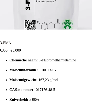
3-FMA
Prijsklasse:
€
350
-
€
5,000
€350
tot
Chemische naam:
3-Fluoromethamfetamine
€5,000
Molecuulformule:
C10H14FN
Molecuulgewicht:
167,23 g/mol
CAS-nummer:
1017176-48-5
Zuiverheid:
≥ 98%