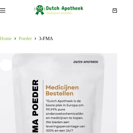
Ga
naar
Winkelwa
de
inhoud
Home
Poeder
3-FMA