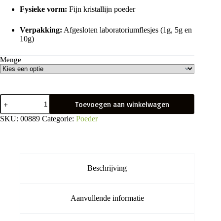
Fysieke vorm:
Fijn kristallijn poeder
Verpakking:
Afgesloten laboratoriumflesjes (1g, 5g en
10g)
Menge
3-
Toevoegen aan winkelwagen
FMA
aantal
SKU:
00889
Categorie:
Poeder
Beschrijving
Aanvullende informatie