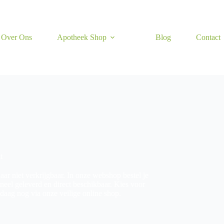
Over Ons
Apotheek Shop
Blog
Contact
t
daar niet verkrijgbaar. In onze webshop bestel je
ioneel geleverd en direct beschikbaar. Kies voor
daag nog via onze veilige online shop.