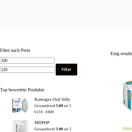
Filter nach Preis
Enig result
Min.
Max.
prijs
prijs
Filter
Top bewertete Produkte
Kamagra Oral Jelly
Gewaardeerd
5.00
uit 5
Prijsklasse:
€
210
-
€
800
€210
tot
MDPHP
€800
Sild
Gewaardeerd
5.00
uit 5