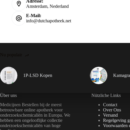
Adresse:
Amsterdam, Nederland
E-Mail:
info@dutchapotheek.net
Nu populair
1P-LSD Kopen
Kamagra 
Über uns
Nützliche Links
Medicijnen Bestellen bij de meest
Contact
betrouwbare online apotheek voor
Over Ons
onderzoekschemicaliën in Europa. We
Versand
hebben een ongelooflijke collectie
Regelgeving 
onderzoekschemicaliën van hoge
Voorwaarden 