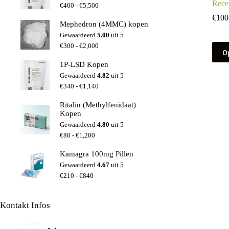
Rece
Prijsklasse:
€
400
-
€
5,500
€400
€
100
tot
Mephedron (4MMC) kopen
€5,500
Gewaardeerd
5.00
uit 5
Prijsklasse:
Dit
€
300
-
€
2,000
O
€300
prod
tot
heeft
1P-LSD Kopen
€2,000
meer
Gewaardeerd
4.82
uit 5
variat
Prijsklasse:
€
340
-
€
1,140
Deze
€340
optie
tot
Ritalin (Methylfenidaat)
kan
€1,140
Kopen
geko
Gewaardeerd
4.80
uit 5
word
Prijsklasse:
€
80
-
€
1,200
op
€80
de
tot
Kamagra 100mg Pillen
prod
€1,200
Gewaardeerd
4.67
uit 5
Prijsklasse:
€
210
-
€
840
€210
tot
€840
Kontakt Infos