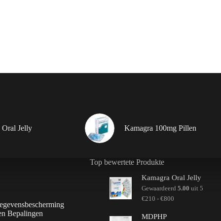
Oral Jelly
Kamagra 100mg Pillen
Top bewertete Produkte
Kamagra Oral Jelly
Gewaardeerd
5.00
uit 5
Prijsklasse:
€
210
-
€
800
gegevensbescherming
€210
en Bepalingen
tot
MDPHP