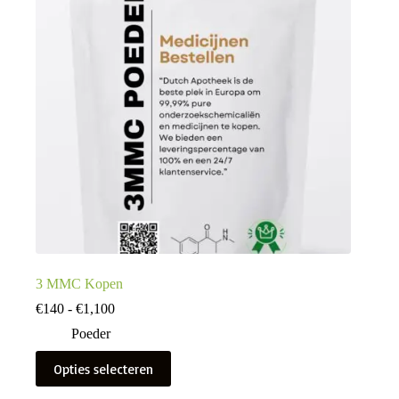
3 MMC Kopen
Prijsklasse:
€
140
-
€
1,100
€140
Poeder
tot
€1,100
Dit
Opties selecteren
product
heeft