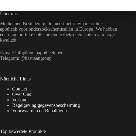
meerdere
variaties.
Deze
Über uns
optie
Medicijnen Bestellen bij de meest betrouwbare online
kan
apotheek voor onderzoekschemicaliën in Europa. We hebben
gekozen
een ongelooflijke collectie onderzoekschemicaliën van hoge
worden
kwaliteit.
op
de
productpagina
E-mail:
info@dutchapotheek.net
Telegram: @bastiaangroup
Nützliche Links
Contact
Over Ons
Versand
Regelgeving gegevensbescherming
Voorwaarden en Bepalingen
Top bewertete Produkte