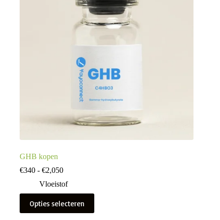
GHB kopen
Prijsklasse:
€
340
-
€
2,050
€340
Vloeistof
tot
€2,050
Dit
Opties selecteren
product
heeft